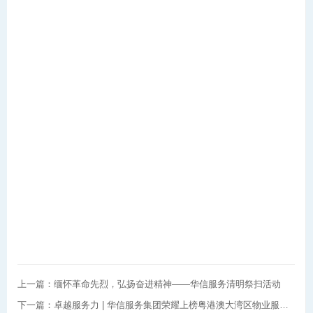
上一篇：缅怀革命先烈，弘扬奋进精神——华信服务清明祭扫活动
下一篇：卓越服务力 | 华信服务集团荣耀上榜粤港澳大湾区物业服务力百强